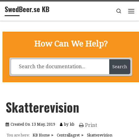
SwedBeer.se KB
Skip to content
Search
Me
How Can We Help?
Search
Skatterevision
Created On
13 May, 2019
by
kb
Print
You are here:
KB Home
Centrallagret
Skatterevision