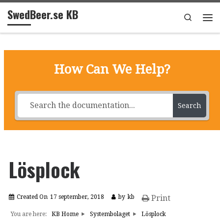
SwedBeer.se KB
Hoppa till innehåll
Search
Me
How Can We Help?
Search
Lösplock
Created On
17 september, 2018
by
kb
Print
You are here:
KB Home
Systembolaget
Lösplock