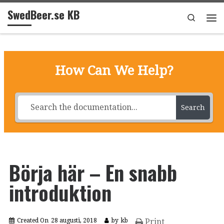
SwedBeer.se KB
Hoppa till innehåll
Search
Me
How Can We Help?
Search
Börja här – En snabb
introduktion
Created On
28 augusti, 2018
by
kb
Print