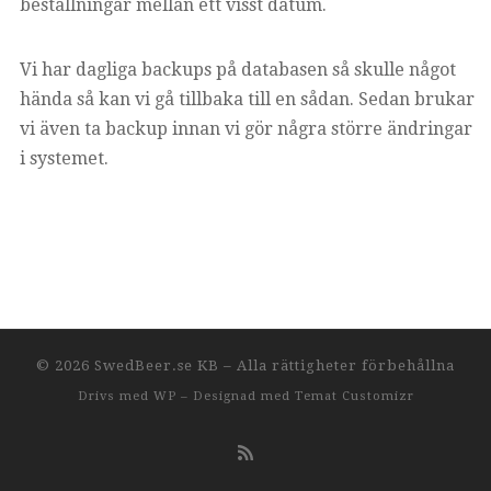
beställningar mellan ett visst datum.
Vi har dagliga backups på databasen så skulle något
hända så kan vi gå tillbaka till en sådan. Sedan brukar
vi även ta backup innan vi gör några större ändringar
i systemet.
© 2026
SwedBeer.se KB
– Alla rättigheter förbehållna
Drivs med
WP
– Designad med
Temat Customizr