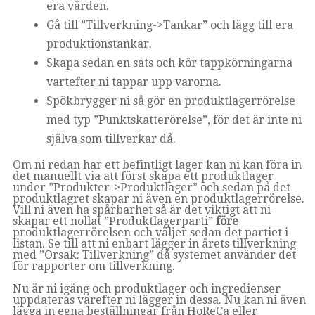
era värden.
Gå till ”Tillverkning->Tankar” och lägg till era
produktionstankar.
Skapa sedan en sats och kör tappkörningarna
vartefter ni tappar upp varorna.
Spökbrygger ni så gör en produktlagerrörelse
med typ ”Punktskatterörelse”, för det är inte ni
själva som tillverkar då.
Om ni redan har ett befintligt lager kan ni kan föra in
det manuellt via att först skapa ett produktlager
under ”Produkter->Produktlager” och sedan på det
produktlagret skapar ni även en produktlagerrörelse.
Vill ni även ha spårbarhet så är det viktigt att ni
skapar ett nollat ”Produktlagerparti”
före
produktlagerrörelsen och väljer sedan det partiet i
listan. Se till att ni enbart lägger in årets tillverkning
med ”Orsak: Tillverkning” då systemet använder det
för rapporter om tillverkning.
Nu är ni igång och produktlager och ingredienser
uppdateras varefter ni lägger in dessa. Nu kan ni även
lägga in egna beställningar från HoReCa eller